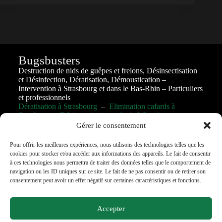
Bugsbusters
Destruction de nids de guêpes et frelons, Désinsectisation
et Désinfection, Dératisation, Démoustication –
Intervention à Strasbourg et dans le Bas-Rhin – Particuliers
et professionnels
Dératisation à Strasbourg
–
Elimination cafards à
Strasbourg
–
Désinsectisation cafards à Strasbourg
Gérer le consentement
Pour offrir les meilleures expériences, nous utilisons des technologies telles que les
cookies pour stocker et/ou accéder aux informations des appareils. Le fait de consentir
à ces technologies nous permettra de traiter des données telles que le comportement de
Téléphone
:
07 60 36 06 87
navigation ou les ID uniques sur ce site. Le fait de ne pas consentir ou de retirer son
consentement peut avoir un effet négatif sur certaines caractéristiques et fonctions.
Horaire
: 24h/24; 7jr/7
Accepter