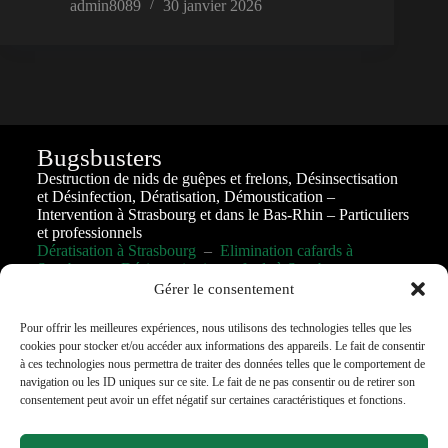
admin8089
30 janvier 2026
Bugsbusters
Destruction de nids de guêpes et frelons, Désinsectisation
et Désinfection, Dératisation, Démoustication –
Intervention à Strasbourg et dans le Bas-Rhin – Particuliers
et professionnels
Dératisation à Strasbourg
–
Elimination cafards à
Strasbourg
–
Désinsectisation cafards à Strasbourg
Gérer le consentement
Pour offrir les meilleures expériences, nous utilisons des technologies telles que les
cookies pour stocker et/ou accéder aux informations des appareils. Le fait de consentir
à ces technologies nous permettra de traiter des données telles que le comportement de
Téléphone
:
07 60 36 06 87
navigation ou les ID uniques sur ce site. Le fait de ne pas consentir ou de retirer son
consentement peut avoir un effet négatif sur certaines caractéristiques et fonctions.
Horaire
: 24h/24; 7jr/7